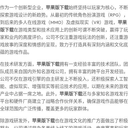
作为一个创新型企业，
苹果版下载
始终坚持以玩家为核心，不断
探索游戏设计的新趋势。从最初的传统角色扮演游戏（RPG），
到后来的多人在线游戏（MMO）及虚拟现实（VR）游戏，
苹果
版下载
在游戏类型和技术应用上的创新可谓不断突破，赢得了玩
家和业内的高度评价。公司不仅注重游戏玩法的创新，还注重游
戏故事的深度和情感的呈现，致力于打造具有深刻内涵和文化底
蕴的游戏作品。
在技术研发方面，
苹果版下载
拥有一支经验丰富的技术团队，团
队成员来自国内外知名游戏公司，拥有丰富的跨平台开发经验。
公司不仅在游戏引擎的自主研发上不断投入，还积极探索人工智
能、虚拟现实、增强现实等前沿技术的应用，以期在未来的游戏
产业中占据一席之地。此外，
苹果版下载
还与多家知名游戏发行
平台和硬件厂商建立了战略合作伙伴关系，确保游戏作品能够在
全球范围内广泛传播，覆盖更多的玩家群体。
除游戏研发外，
苹果版下载
也在游戏文化的推广方面做出了积极