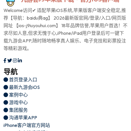
Welcome访问✔ 适配苹果iOS系统,苹果版客户端安全稳定,推
荐【导航：baidu典ag】 2026最新版官网/登录/入口/网页版
网址 【ios-j9iuyouhui.com】 18年品牌信誉,苹果用户首选！不
求尽如人意,但求无愧于心,iPhone/iPad用户登录后可一键下
载九游会APP,随时随地畅享真人娱乐、电子竞技和彩票投注
等精彩游戏。
导航
首页登录入口
最新九游会iOS
案例中心
游戏中心
集团服务
沟通苹果APP
iPhone客户端官方网站