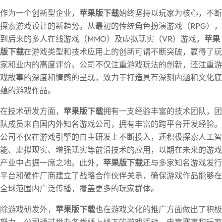
作为一个创新型企业，
苹果版下载
始终坚持以玩家为核心，不断
探索游戏设计的新趋势。从最初的传统角色扮演游戏（RPG），
到后来的多人在线游戏（MMO）及虚拟现实（VR）游戏，
苹果
版下载
在游戏类型和技术应用上的创新可谓不断突破，赢得了玩
家和业内的高度评价。公司不仅注重游戏玩法的创新，还注重游
戏故事的深度和情感的呈现，致力于打造具有深刻内涵和文化底
蕴的游戏作品。
在技术研发方面，
苹果版下载
拥有一支经验丰富的技术团队，团
队成员来自国内外知名游戏公司，拥有丰富的跨平台开发经验。
公司不仅在游戏引擎的自主研发上不断投入，还积极探索人工智
能、虚拟现实、增强现实等前沿技术的应用，以期在未来的游戏
产业中占据一席之地。此外，
苹果版下载
还与多家知名游戏发行
平台和硬件厂商建立了战略合作伙伴关系，确保游戏作品能够在
全球范围内广泛传播，覆盖更多的玩家群体。
除游戏研发外，
苹果版下载
也在游戏文化的推广方面做出了积极